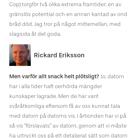
Cop) torgför två olika extrema framtider; en av
gränslös potential och en annan kantad av ond
bråd död. Jag tror på något mittemellan, med
slagsida åt det goda.
Rickard Eriksson
Men varför allt snack helt plötsligt?
Jo, datorn
har i alla tider haft oerhörda mängder
kunskaper lagrade. Men de har varit
svåråtkomliga eftersom få av oss kunnat tala
med datorn på datorns vis. I årtionden har vi på
så vis “förslavats” av datorn, genom att vi måste
ha uttryckt oss på ett detaljerat sätt som datorn