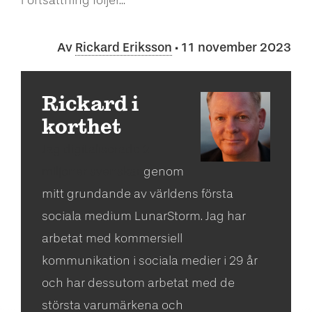
Fortsättning följer...
Av
Rickard Eriksson
· 11 november 2023
Rickard i
korthet
Jag digitaliserade 2
miljoner svenskar
genom
mitt grundande av världens första
sociala medium LunarStorm. Jag har
arbetat med kommersiell
kommunikation i sociala medier i 29 år
och har dessutom arbetat med de
största varumärkena och