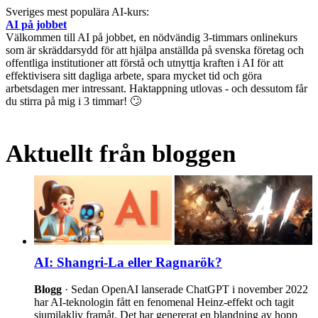
Sveriges mest populära AI-kurs:
AI på jobbet
Välkommen till AI på jobbet, en nödvändig 3-timmars onlinekurs
som är skräddarsydd för att hjälpa anställda på svenska företag och
offentliga institutioner att förstå och utnyttja kraften i AI för att
effektivisera sitt dagliga arbete, spara mycket tid och göra
arbetsdagen mer intressant. Haktappning utlovas - och dessutom får
du stirra på mig i 3 timmar! 🙄
Aktuellt från bloggen
AI: Shangri-La eller Ragnarök?
Blogg
· Sedan OpenAI lanserade ChatGPT i november 2022
har AI-teknologin fått en fenomenal Heinz-effekt och tagit
sjumilakliv framåt. Det har genererat en blandning av hopp