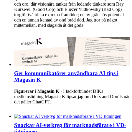
och oro, där visionära tankar från ledande tänkare som Ray
Kurzweil (Good Cop) och Eliezer Yudkowsky (Bad Cop)
torgför två olika extrema framtider; en av gränslös potential
och en annan kantad av ond bråd död. Jag tror på något
mittemellan, med slagsida åt det goda.
Ger kommunikatörer användbara AI-tips i
Magasin K
Figurerar i Magasin K
· I fackförbundet DIKs
medlemstidning Magasin K tipsar jag om Do´s and Don´ts när
det gäller ChatGPT.
Snackar AI-verktyg för marknadsförare i VD-
tidningen